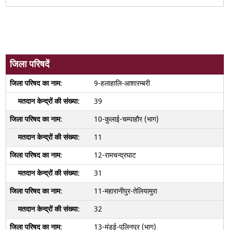
जिला परिषदें
9-हलाहालि-आशारम्बरी
39
10-कुलाई-चम्पाहौर (भाग)
11
12-रामचन्द्रघाट
31
11-महारानीपुर-तेलियामुरा
32
13-मंडई-पुलिनपुर (भाग)