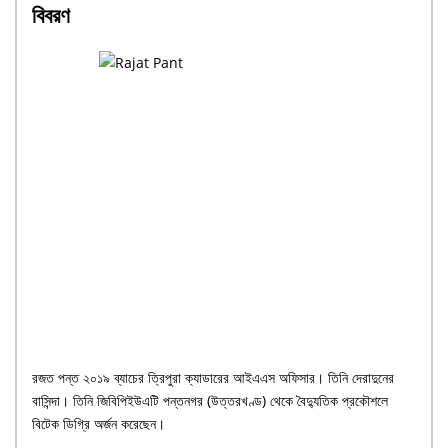
বিবরণ
রজত পন্ত ২০১৯ ব্যাচের ত্রিপুরা ক্যাডারের আইএএস অফিসার। তিনি দেরাদুনের
বাসিন্দা। তিনি জিবিপিইউএটি পন্তনগর (উত্তরখণ্ড) থেকে বৈদ্যুতিক প্রকৌশলে
বিটেক ডিগ্রি অর্জন করেছেন।