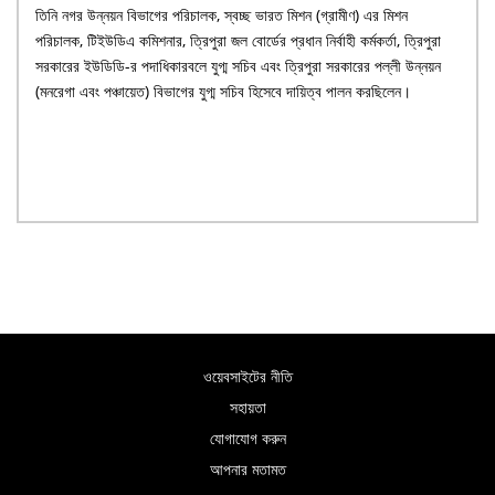
তিনি নগর উন্নয়ন বিভাগের পরিচালক, স্বচ্ছ ভারত মিশন (গ্রামীণ) এর মিশন
পরিচালক, টিইউডিএ কমিশনার, ত্রিপুরা জল বোর্ডের প্রধান নির্বাহী কর্মকর্তা, ত্রিপুরা
সরকারের ইউডিডি-র পদাধিকারবলে যুগ্ম সচিব এবং ত্রিপুরা সরকারের পল্লী উন্নয়ন
(মনরেগা এবং পঞ্চায়েত) বিভাগের যুগ্ম সচিব হিসেবে দায়িত্ব পালন করছিলেন।
ওয়েবসাইটের নীতি
সহায়তা
যোগাযোগ করুন
আপনার মতামত