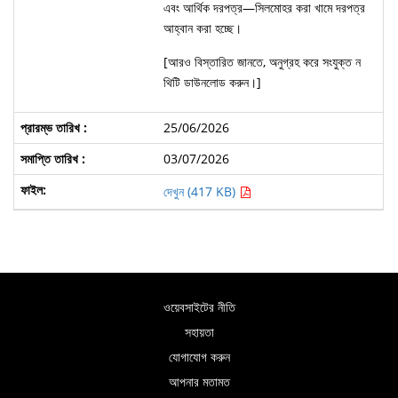
এবং আর্থিক দরপত্র—সিলমোহর করা খামে দরপত্র
আহ্বান করা হচ্ছে।
[আরও বিস্তারিত জানতে, অনুগ্রহ করে সংযুক্ত ন
থিটি ডাউনলোড করুন।]
25/06/2026
03/07/2026
দেখুন (417 KB)
ওয়েবসাইটের নীতি
সহায়তা
যোগাযোগ করুন
আপনার মতামত