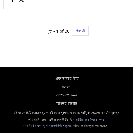
পরবর্তী
পৃষ্ঠা - 1 of 30
ওয়েবসাইটের নীতি
সহায়তা
যোগাযোগ করুন
আপনার মতামত
এই ওয়েবসাইটে দেওয়া তথ্য খোয়াই জেলা প্রশাসন ও জেলার সংশ্লিষ্ট দপ্তরগুলো কর্তৃক প্রদত্ত
© খোয়াই জেলা , এই ওয়েবসাইটের নির্মাণ
রাষ্ট্রীয় সূচনা বিজ্ঞান কেন্দ্র
,
একেক্ট্রনিক্স এবং সূচনা প্রদ্যোগিকী মন্ত্রালয়
, ভারত সরকার দ্বারা করা হয়েছে।