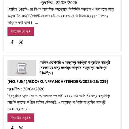
প্রকাশিত
: 22/05/2026
ধলাবিল, খোয়াই-এর ডিএম আবাসিক কমপ্লেক্সে সিসিটিভি সরবরাহ ও স্থাপনের জন্য
অনুমোদিত এজেন্সি/ফার্ম/ডিলার/সাব-ডিলারের কাছ থেকে সিলমোহরযুক্ত দরপত্র
আহ্বান করা হলো। …
বিস্তারিত দেখুন
অফিস স্টেশনারি ও অন্যান্য সংশ্লিষ্ট দাপ্তরিক সামগ্রী
সরবরাহের জন্য দরপত্র আহ্বান সংক্রান্ত সংক্ষিপ্ত
বিজ্ঞপ্তি।
[NO.F.9(1)/BDO/KLN/PANCH/TENDER/2025-26/229]
প্রকাশিত
: 30/04/2026
ত্রিপুরার রাজ্যপালের পক্ষে, অধঃস্বাক্ষরকারী ২০২৫-২৬ অর্থবর্ষের জন্য কল্যাণপুর
আরডি ব্লকের অধীনে অফিস স্টেশনারি ও অন্যান্য সংশ্লিষ্ট দাপ্তরিক সামগ্রী
সরবরাহের জন্য…
বিস্তারিত দেখুন